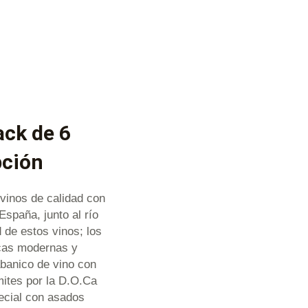
ack de 6
pción
vinos de calidad con
España, junto al río
d de estos vinos; los
ticas modernas y
abanico de vino con
mites por la D.O.Ca
ecial con asados