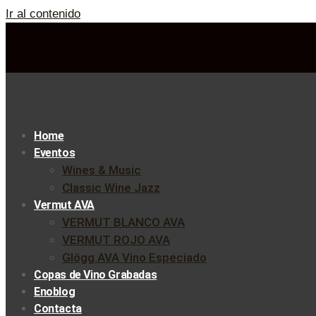
Ir al contenido
Home
Eventos
Wines & Music
Classic Wine Jazz
Vermut AVA
VERMUT BLANCO AVA
VERMUT ROJO AVA
Glögg AVA Vino Especiado
Copas de Vino Grabadas
Enoblog
Contacta