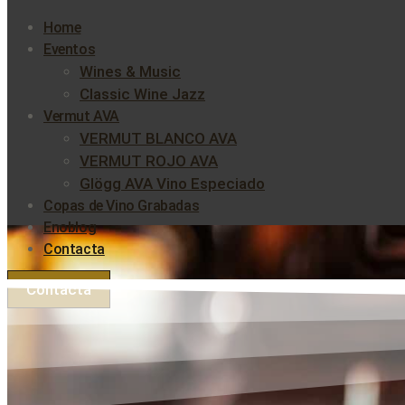
Home
Eventos
Wines & Music
Classic Wine Jazz
Vermut AVA
VERMUT BLANCO AVA
VERMUT ROJO AVA
Glögg AVA Vino Especiado
Copas de Vino Grabadas
Enoblog
Contacta
Contacta