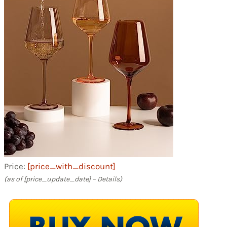
Price:
[price_with_discount]
(as of [price_update_date] –
Details
)