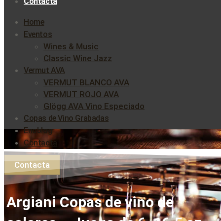
Contacta
Home
Eventos
Wines & Music
Classic Wine Jazz
Vermut AVA
VERMUT BLANCO AVA
VERMUT ROJO AVA
Glögg AVA Vino Especiado
Copas de Vino Grabadas
Enoblog
Contacta
Contacta
Argiani Copas de vino de