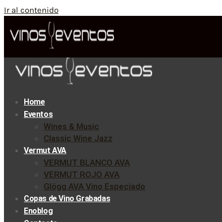
Ir al contenido
Home
Eventos
Wines & Music
Classic Wine Jazz
Vermut AVA
VERMUT BLANCO AVA
VERMUT ROJO AVA
Glögg AVA Vino Especiado
Copas de Vino Grabadas
Enoblog