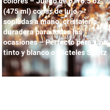
colores – Juego de 6, 16.5 oz
(475 ml) copas de lujo –
sopladas a mano, cristalería
duradera para todas las
ocasiones – Perfecto para vino
tinto y blanco o cócteles Spritz