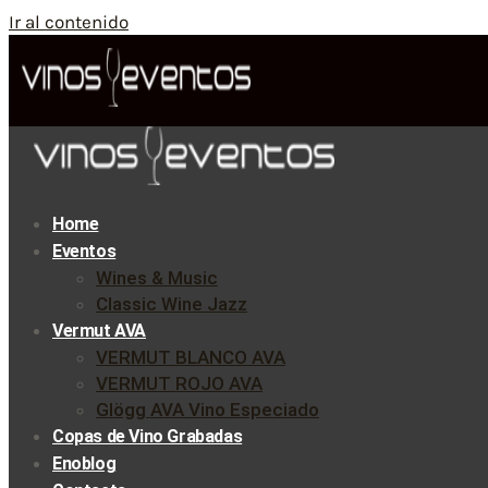
Ir al contenido
Home
Eventos
Wines & Music
Classic Wine Jazz
Vermut AVA
VERMUT BLANCO AVA
VERMUT ROJO AVA
Glögg AVA Vino Especiado
Copas de Vino Grabadas
Enoblog