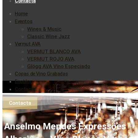
Contacta
Home
Eventos
Wines & Music
Classic Wine Jazz
Vermut AVA
VERMUT BLANCO AVA
VERMUT ROJO AVA
Glögg AVA Vino Especiado
Copas de Vino Grabadas
Enoblog
Contacta
Contacta
Anselmo Mendes Expressões