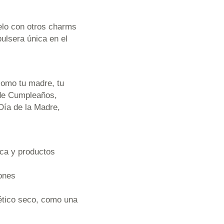
elo con otros charms
ulsera única en el
 como tu madre, tu
 de Cumpleaños,
Día de la Madre,
ica y productos
iones
mético seco, como una