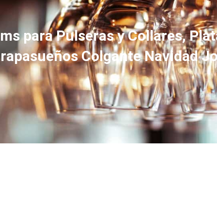
 para Pulseras y Collares, Plat
apasueños Colgante Navidad Jo