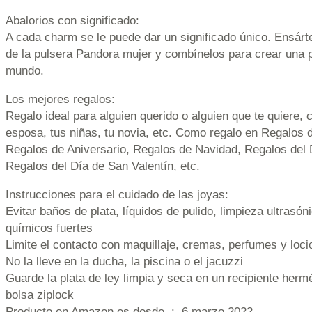
Abalorios con significado:
A cada charm se le puede dar un significado único. Ensárt
de la pulsera Pandora mujer y combínelos para crear una p
mundo.
Los mejores regalos:
Regalo ideal para alguien querido o alguien que te quiere,
esposa, tus niñas, tu novia, etc. Como regalo en Regalos
Regalos de Aniversario, Regalos de Navidad, Regalos del 
Regalos del Día de San Valentín, etc.
Instrucciones para el cuidado de las joyas:
Evitar baños de plata, líquidos de pulido, limpieza ultrasón
químicos fuertes
Limite el contacto con maquillaje, cremas, perfumes y loc
No la lleve en la ducha, la piscina o el jacuzzi
Guarde la plata de ley limpia y seca en un recipiente her
bolsa ziplock
Producto en Amazon.es desde ‏ : ‎ 6 marzo 2022