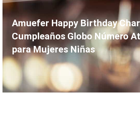
Amuefer Happy Birthday Charms
Cumpleaños Globo Número Atr
para Mujeres Niñas