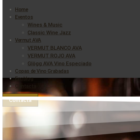
Home
Eventos
Wines & Music
Classic Wine Jazz
Vermut AVA
VERMUT BLANCO AVA
VERMUT ROJO AVA
Glögg AVA Vino Especiado
Copas de Vino Grabadas
Enoblog
Contacta
Contacta