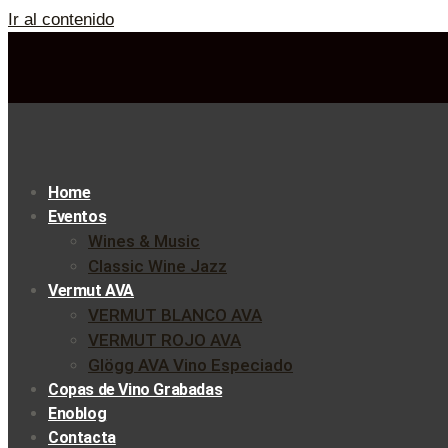
Ir al contenido
Home
Eventos
Wines & Music
Classic Wine Jazz
Vermut AVA
VERMUT BLANCO AVA
VERMUT ROJO AVA
Glögg AVA Vino Especiado
Copas de Vino Grabadas
Enoblog
Contacta