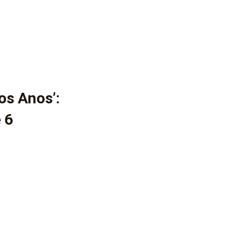
os Anos’:
 6