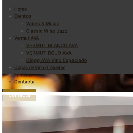
Home
Eventos
Wines & Music
Classic Wine Jazz
Vermut AVA
VERMUT BLANCO AVA
VERMUT ROJO AVA
Glögg AVA Vino Especiado
Copas de Vino Grabadas
Enoblog
Contacta
Contacta