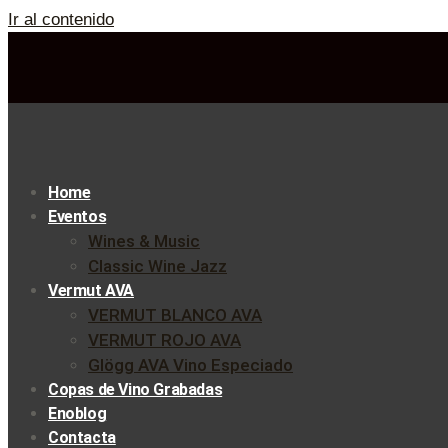
Ir al contenido
Home
Eventos
Wines & Music
Classic Wine Jazz
Vermut AVA
VERMUT BLANCO AVA
VERMUT ROJO AVA
Glögg AVA Vino Especiado
Copas de Vino Grabadas
Enoblog
Contacta