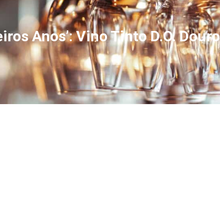
iros Anos’: Vino Tinto D.O. Douro