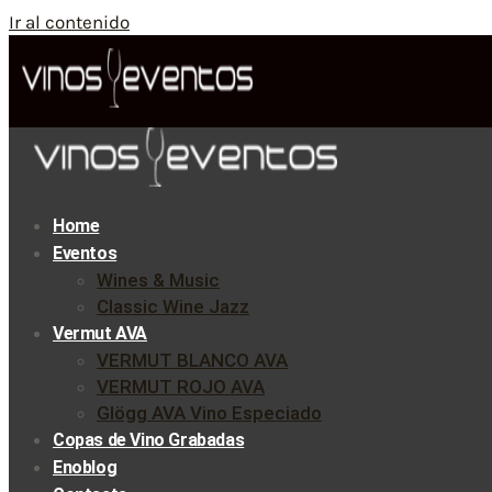
Ir al contenido
Home
Eventos
Wines & Music
Classic Wine Jazz
Vermut AVA
VERMUT BLANCO AVA
VERMUT ROJO AVA
Glögg AVA Vino Especiado
Copas de Vino Grabadas
Enoblog