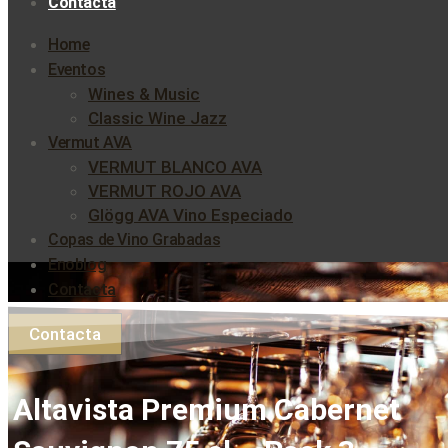
Contacta
Home
Eventos
Wines & Music
Classic Wine Jazz
Vermut AVA
VERMUT BLANCO AVA
VERMUT ROJO AVA
Glögg AVA Vino Especiado
Copas de Vino Grabadas
Enoblog
Contacta
Contacta
Altavista Premium Cabernet