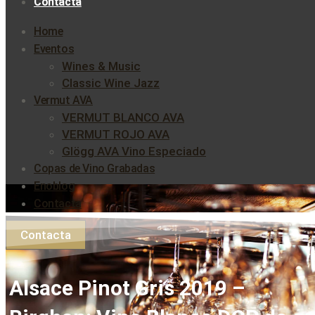
Contacta
Home
Eventos
Wines & Music
Classic Wine Jazz
Vermut AVA
VERMUT BLANCO AVA
VERMUT ROJO AVA
Glögg AVA Vino Especiado
Copas de Vino Grabadas
Enoblog
Contacta
Contacta
Alsace Pinot Gris 2019 –