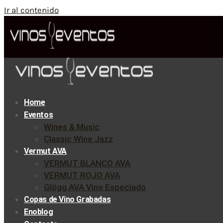
Ir al contenido
Home
Eventos
Wines & Music
Classic Wine Jazz
Vermut AVA
VERMUT BLANCO AVA
VERMUT ROJO AVA
Glögg AVA Vino Especiado
Copas de Vino Grabadas
Enoblog