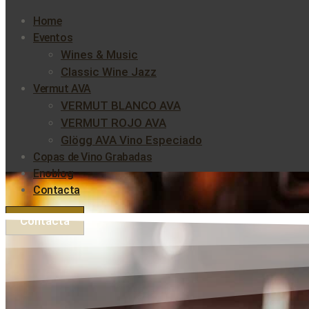
Home
Eventos
Wines & Music
Classic Wine Jazz
Vermut AVA
VERMUT BLANCO AVA
VERMUT ROJO AVA
Glögg AVA Vino Especiado
Copas de Vino Grabadas
Enoblog
Contacta
Contacta