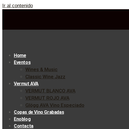
Ir al contenido
Home
Eventos
Wines & Music
Classic Wine Jazz
Vermut AVA
VERMUT BLANCO AVA
VERMUT ROJO AVA
Glögg AVA Vino Especiado
Copas de Vino Grabadas
Enoblog
Contacta