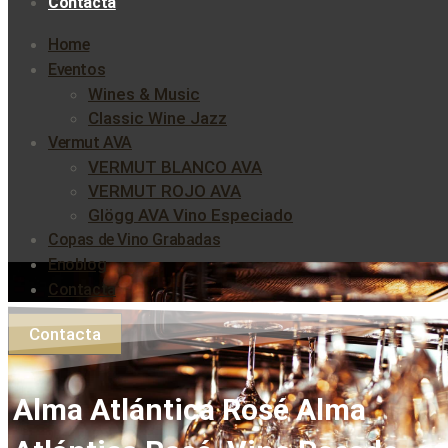
Contacta
Home
Eventos
Wines & Music
Classic Wine Jazz
Vermut AVA
VERMUT BLANCO AVA
VERMUT ROJO AVA
Glögg AVA Vino Especiado
Copas de Vino Grabadas
Enoblog
Contacta
Contacta
Alma Atlántica Rosé Alma