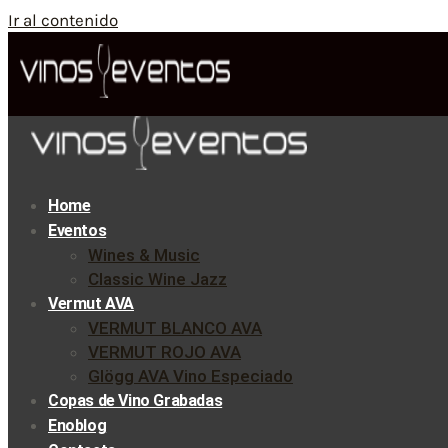
Ir al contenido
Home
Eventos
Wines & Music
Classic Wine Jazz
Vermut AVA
VERMUT BLANCO AVA
VERMUT ROJO AVA
Glögg AVA Vino Especiado
Copas de Vino Grabadas
Enoblog