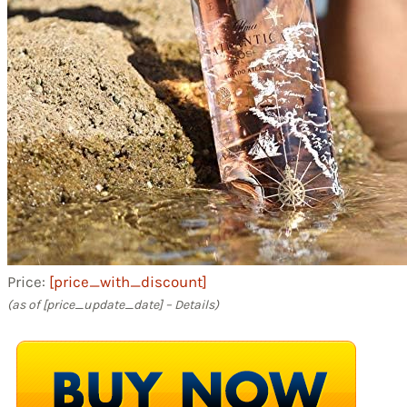
Price:
[price_with_discount]
(as of [price_update_date] –
Details
)