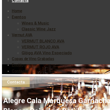
Contacta
Home
Eventos
Wines & Music
Classic Wine Jazz
Vermut AVA
VERMUT BLANCO AVA
VERMUT ROJO AVA
Glögg AVA Vino Especiado
Copas de Vino Grabadas
Enoblog
Contacta
Contacta
Alegre Cala Marquesa Garnach