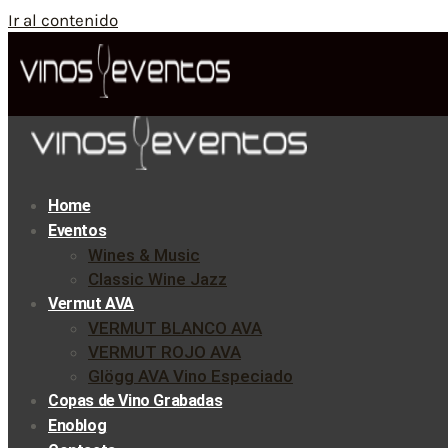
Ir al contenido
Home
Eventos
Wines & Music
Classic Wine Jazz
Vermut AVA
VERMUT BLANCO AVA
VERMUT ROJO AVA
Glögg AVA Vino Especiado
Copas de Vino Grabadas
Enoblog