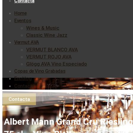
Contacta
Home
Eventos
Wines & Music
Classic Wine Jazz
Vermut AVA
VERMUT BLANCO AVA
VERMUT ROJO AVA
Glögg AVA Vino Especiado
Copas de Vino Grabadas
Enoblog
Contacta
Contacta
Albert Mann Grand Cru Riesling