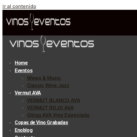
Ir al contenido
Home
Eventos
Wines & Music
Classic Wine Jazz
Vermut AVA
VERMUT BLANCO AVA
VERMUT ROJO AVA
Glögg AVA Vino Especiado
Copas de Vino Grabadas
Enoblog