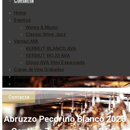
Contacta
Home
Eventos
Wines & Music
Classic Wine Jazz
Vermut AVA
VERMUT BLANCO AVA
VERMUT ROJO AVA
Glögg AVA Vino Especiado
Copas de Vino Grabadas
Enoblog
Contacta
Contacta
Abruzzo Pecorino Blanco 2023