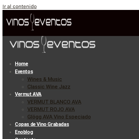
Ir al contenido
Home
Eventos
Wines & Music
Classic Wine Jazz
Vermut AVA
VERMUT BLANCO AVA
VERMUT ROJO AVA
Glögg AVA Vino Especiado
Copas de Vino Grabadas
Enoblog