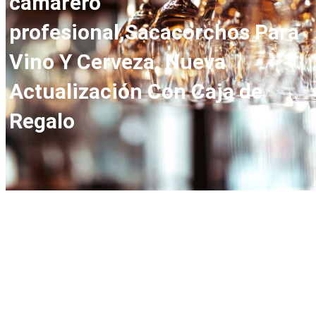
camarero
profesional,Sacacorchos Para
Vino Y Cerveza, Nueva
Actualización Con Caja de
Regalo