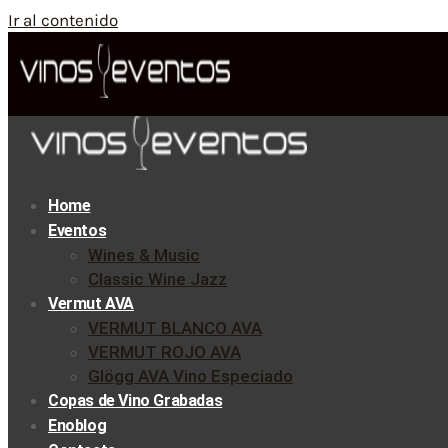
Ir al contenido
Home
Eventos
Wines & Music
Classic Wine Jazz
Vermut AVA
VERMUT BLANCO AVA
VERMUT ROJO AVA
Glögg AVA Vino Especiado
Copas de Vino Grabadas
Enoblog