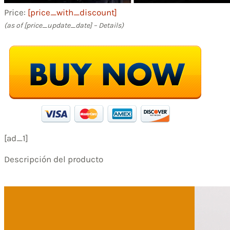
Price:
[price_with_discount]
(as of [price_update_date] –
Details
)
[ad_1]
Descripción del producto