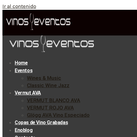
Ir al contenido
Home
Eventos
Wines & Music
Classic Wine Jazz
Vermut AVA
VERMUT BLANCO AVA
VERMUT ROJO AVA
Glögg AVA Vino Especiado
Copas de Vino Grabadas
Enoblog