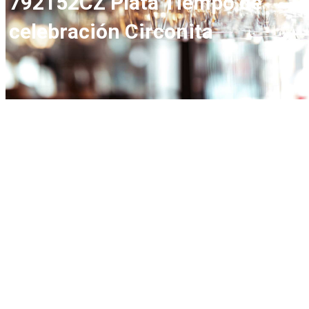
792152CZ Plata Tiempo de
celebración Circonita