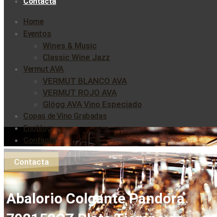
Contacta
Home
Eventos
Wines & Music
Classic Wine Jazz
Vermut AVA
VERMUT BLANCO AVA
VERMUT ROJO AVA
Glögg AVA Vino Especiado
Copas de Vino Grabadas
Enoblog
Contacta
Contacta
Abalorio Colgante Pandora