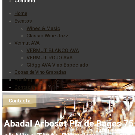
Contacta
Home
Eventos
Wines & Music
Classic Wine Jazz
Vermut AVA
VERMUT BLANCO AVA
VERMUT ROJO AVA
Glögg AVA Vino Especiado
Copas de Vino Grabadas
Enoblog
Contacta
Contacta
Abadal Arboset Pla de Bages 75