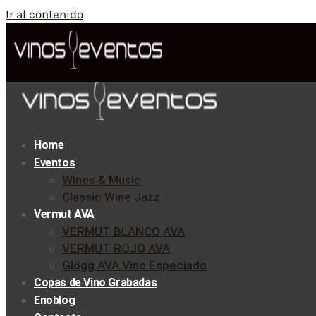
Ir al contenido
Home
Eventos
Wines & Music
Classic Wine Jazz
Vermut AVA
VERMUT BLANCO AVA
VERMUT ROJO AVA
Glögg AVA Vino Especiado
Copas de Vino Grabadas
Enoblog