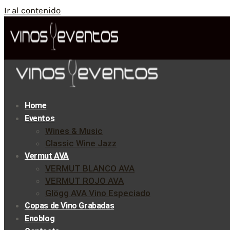
Ir al contenido
Home
Eventos
Wines & Music
Classic Wine Jazz
Vermut AVA
VERMUT BLANCO AVA
VERMUT ROJO AVA
Glögg AVA Vino Especiado
Copas de Vino Grabadas
Enoblog