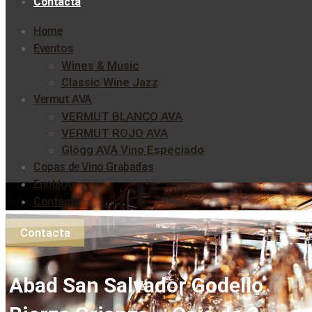
Contacta
Home
Eventos
Wines & Music
Classic Wine Jazz
Vermut AVA
VERMUT BLANCO AVA
VERMUT ROJO AVA
Glögg AVA Vino Especiado
Copas de Vino Grabadas
Enoblog
Contacta
Contacta
Abad San Salvador Godello