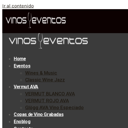
Ir al contenido
Home
Eventos
Wines & Music
Classic Wine Jazz
Vermut AVA
VERMUT BLANCO AVA
VERMUT ROJO AVA
Glögg AVA Vino Especiado
Copas de Vino Grabadas
Enoblog