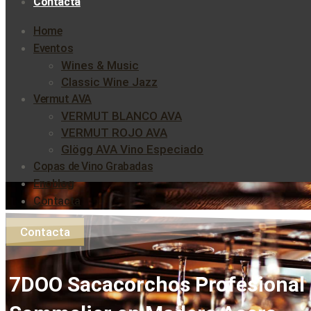
Contacta
Home
Eventos
Wines & Music
Classic Wine Jazz
Vermut AVA
VERMUT BLANCO AVA
VERMUT ROJO AVA
Glögg AVA Vino Especiado
Copas de Vino Grabadas
Enoblog
Contacta
Contacta
7DOO Sacacorchos Profesional