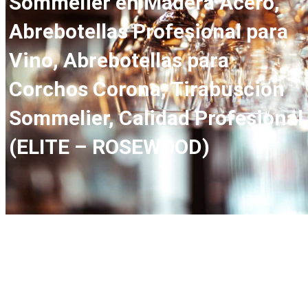
Sommelier en Madera Acero,
Abrebotellas Profesional para
Vino, Abrebotellas para
Corchos Corona, Tirabuscion
Sommelier, Calidad Profesional
(ELITE – ROSEWOOD)