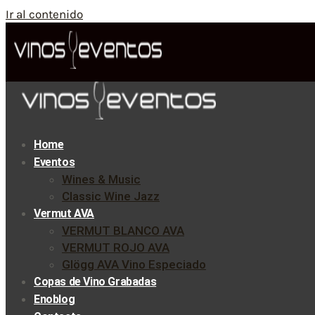
Ir al contenido
Home
Eventos
Wines & Music
Classic Wine Jazz
Vermut AVA
VERMUT BLANCO AVA
VERMUT ROJO AVA
Glögg AVA Vino Especiado
Copas de Vino Grabadas
Enoblog