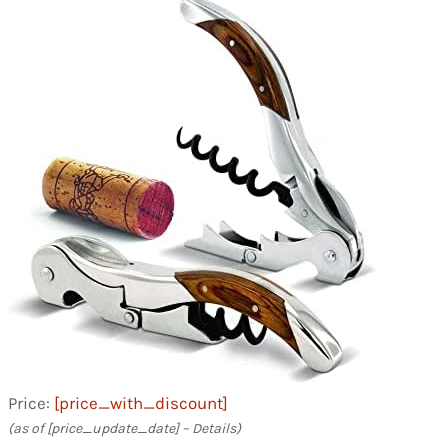
Price:
[price_with_discount]
(as of [price_update_date] –
Details
)