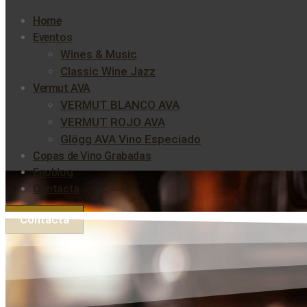
Home
Eventos
Wines & Music
Classic Wine Jazz
Vermut AVA
VERMUT BLANCO AVA
VERMUT ROJO AVA
Glögg AVA Vino Especiado
Copas de Vino Grabadas
Enoblog
Contacta
Contacta