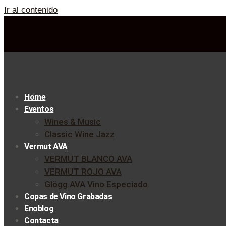
Ir al contenido
Home
Eventos
Wines & Music
Classic Wine Jazz
Vermut AVA
VERMUT BLANCO AVA
VERMUT ROJO AVA
Glögg AVA Vino Especiado
Copas de Vino Grabadas
Enoblog
Contacta