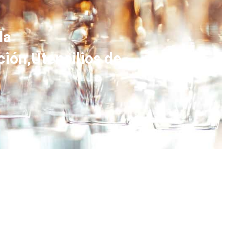
la
ión,Utensilios de