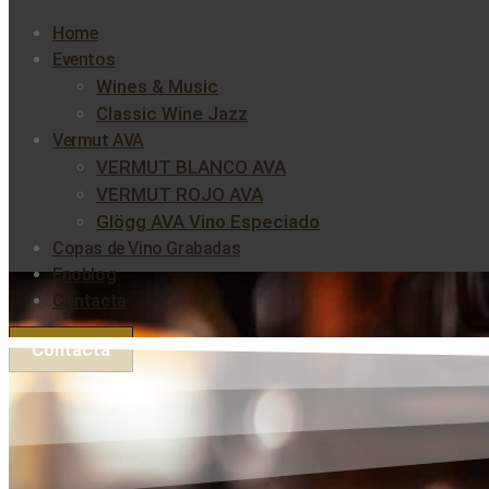
Home
Eventos
Wines & Music
Classic Wine Jazz
Vermut AVA
VERMUT BLANCO AVA
VERMUT ROJO AVA
Glögg AVA Vino Especiado
Copas de Vino Grabadas
Enoblog
Contacta
Contacta