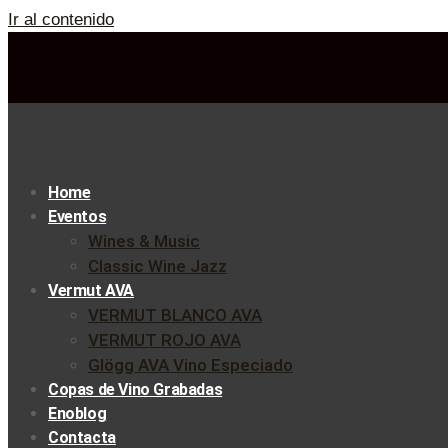
Ir al contenido
Home
Eventos
Wines & Music
Classic Wine Jazz
Vermut AVA
VERMUT BLANCO AVA
VERMUT ROJO AVA
Glögg AVA Vino Especiado
Copas de Vino Grabadas
Enoblog
Contacta