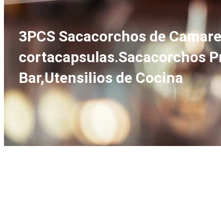
3PCS Sacacorchos de Camarero
cortacapsulas.Sacacorchos Pr
Bar,Utensilios de Cocina