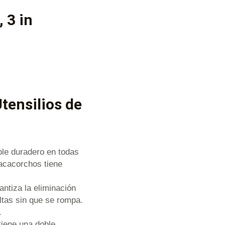
 3 in
tensilios de
ble duradero en todas
sacacorchos tiene
ntiza la eliminación
eltas sin que se rompa.
.
tiene una doble