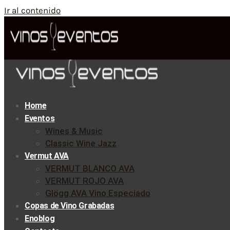
Ir al contenido
Home
Eventos
Wines & Music
Classic Wine Jazz
Vermut AVA
VERMUT BLANCO AVA
VERMUT ROJO AVA
Glögg AVA Vino Especiado
Copas de Vino Grabadas
Enoblog