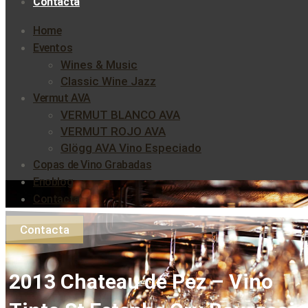
Contacta
Home
Eventos
Wines & Music
Classic Wine Jazz
Vermut AVA
VERMUT BLANCO AVA
VERMUT ROJO AVA
Glögg AVA Vino Especiado
Copas de Vino Grabadas
Enoblog
Contacta
Contacta
2013 Chateau de Pez – Vino