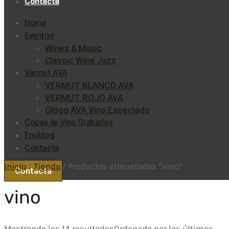
Contacta
Home
Eventos
Wines & Music
Classic Wine Jazz
Vermut AVA
VERMUT BLANCO AVA
VERMUT ROJO AVA
Glögg AVA Vino Especiado
Copas de Vino Grabadas
Enoblog
Contacta
Inicio
/
Tienda
/ Productos etiquetados “vino”
Contacta
vino
Mostrando los 14 resultados
Ordenado por los últimos