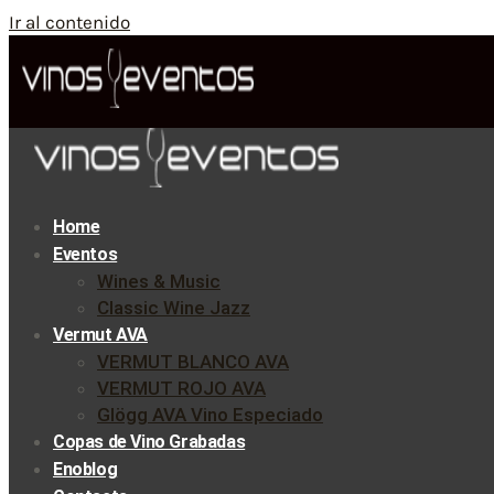
Ir al contenido
Home
Eventos
Wines & Music
Classic Wine Jazz
Vermut AVA
VERMUT BLANCO AVA
VERMUT ROJO AVA
Glögg AVA Vino Especiado
Copas de Vino Grabadas
Enoblog