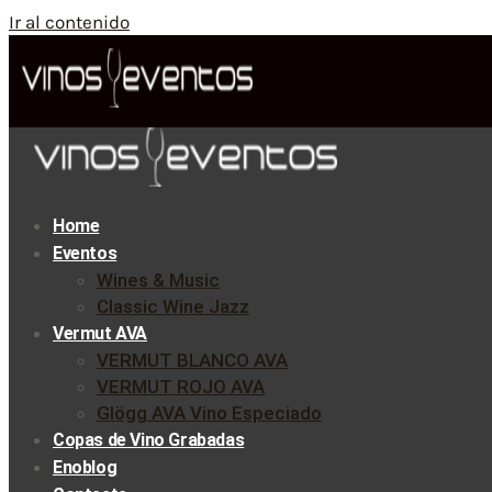
Ir al contenido
Home
Eventos
Wines & Music
Classic Wine Jazz
Vermut AVA
VERMUT BLANCO AVA
VERMUT ROJO AVA
Glögg AVA Vino Especiado
Copas de Vino Grabadas
Enoblog