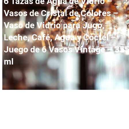
6 Tazas de Agua de Vidrio –
Vasos de Cristal de Colores –
Vaso de Vidrio para Jugo,
Leche, Café, Agua y Cóctel –
Juego de 6 Vasos Vintage – 35
ml