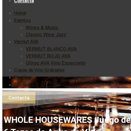
Contacta
Home
Eventos
Wines & Music
Classic Wine Jazz
Vermut AVA
VERMUT BLANCO AVA
VERMUT ROJO AVA
Glögg AVA Vino Especiado
Copas de Vino Grabadas
Enoblog
Contacta
Contacta
WHOLE HOUSEWARES Juego de