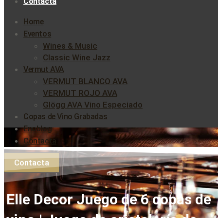
Contacta
Home
Eventos
Wines & Music
Classic Wine Jazz
Vermut AVA
VERMUT BLANCO AVA
VERMUT ROJO AVA
Glögg AVA Vino Especiado
Copas de Vino Grabadas
Enoblog
Contacta
Contacta
Elle Decor Juego de 6 copas de