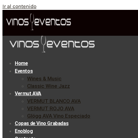
Ir al contenido
Home
Eventos
Wines & Music
Classic Wine Jazz
Vermut AVA
VERMUT BLANCO AVA
VERMUT ROJO AVA
Glögg AVA Vino Especiado
Copas de Vino Grabadas
Enoblog