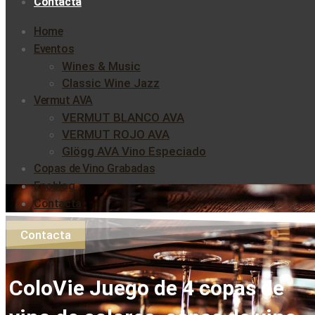
Contacta
Home
Eventos
Wines & Music
Classic Wine Jazz
Vermut AVA
VERMUT BLANCO AVA
VERMUT ROJO AVA
Glögg AVA Vino Especiado
Copas de Vino Grabadas
Enoblog
Contacta
Contacta
ColoVie Juego de 4 copas de