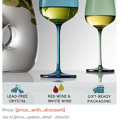
Price:
[price_with_discount]
(as of [price_update_date] –
Details
)