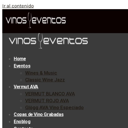
Ir al contenido
Home
Eventos
Wines & Music
Classic Wine Jazz
Vermut AVA
VERMUT BLANCO AVA
VERMUT ROJO AVA
Glögg AVA Vino Especiado
Copas de Vino Grabadas
Enoblog