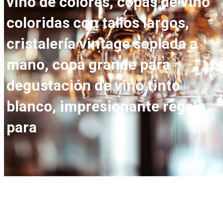
vino de colores, copas de vino
coloridas con tallos largos,
cristalería vintage soplada a
mano, copa grande para
degustación de vino tinto
blanco, impresionante regalo
para