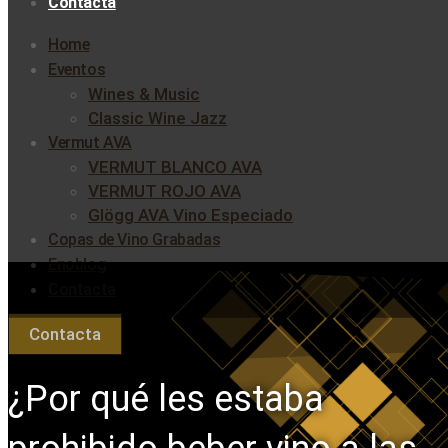
Contacta
Home
Eventos
Wines & Music
Classic Wine Jazz
Vermut AVA
VERMUT BLANCO AVA
VERMUT ROJO AVA
Glögg AVA Vino Especiado
Copas de Vino Grabadas
Enoblog
Contacta
Contacta
¿Por qué les estaba