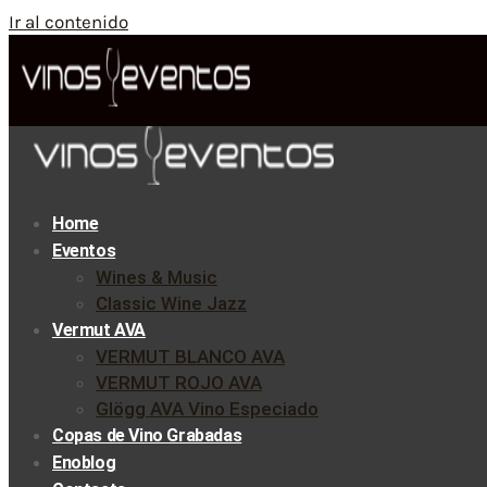
Ir al contenido
Home
Eventos
Wines & Music
Classic Wine Jazz
Vermut AVA
VERMUT BLANCO AVA
VERMUT ROJO AVA
Glögg AVA Vino Especiado
Copas de Vino Grabadas
Enoblog